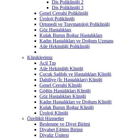
Diş Polikliniği 2
Diş Polikliniği 3
Genel Cerrahi Polikliniği
Üroloji Polikliniği
Ortopedi ve Travmatoloji Polikliniği
Göz Hastalıkları
Kulak Burun Boğaz Hastalıkları
Kadın Hastalıkları ve Doğum Uzmanı
Aile Hekimliği Polikliniği
Kliniklerimiz
Acil Tıp
Aile Hekimliği Kliniği
Çocuk Sağlığı ve Hastalıkları Kliniği
Dahiliye (İç Hastalıkları) Kliniği
Genel Cerrahi Kliniği
Göğüs Hastalıkları Kliniği
Göz Hastalıkları Kliniği
Kadın Hastalıkları ve Doğum Kliniği
Kulak Burun Boğaz Kliniği
Üroloji Kliniği
Özellikli Hizmetler
Beslenme ve Diyet Birimi
Diyabet Eğitim Birimi
Diyaliz Ünitesi