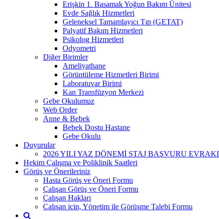
Erişkin 1. Basamak Yoğun Bakım Ünitesi
Evde Sağlık Hizmetleri
Geleneksel Tamamlayıcı Tıp (GETAT)
Palyatif Bakım Hizmetleri
Psikolog Hizmetleri
Odyometri
Diğer Birimler
Ameliyathane
Görüntüleme Hizmetleri Birimi
Laboratuvar Birimi
Kan Transfüzyon Merkezi
Gebe Okulumuz
Web Order
Anne & Bebek
Bebek Dostu Hastane
Gebe Okulu
Duyurular
2026 YILI YAZ DÖNEMİ STAJ BAŞVURU EVRAK
Hekim Çalışma ve Poliklinik Saatleri
Görüş ve Önerileriniz
Hasta Görüş ve Öneri Formu
Çalışan Görüş ve Öneri Formu
Çalışan Hakları
Çalışan için, Yönetim ile Görüşme Talebi Formu