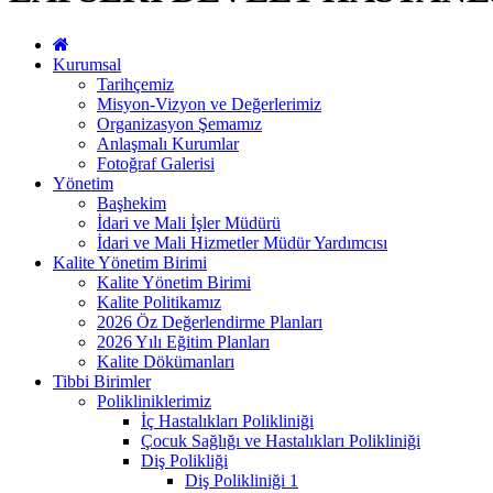
Kurumsal
Tarihçemiz
Misyon-Vizyon ve Değerlerimiz
Organizasyon Şemamız
Anlaşmalı Kurumlar
Fotoğraf Galerisi
Yönetim
Başhekim
İdari ve Mali İşler Müdürü
İdari ve Mali Hizmetler Müdür Yardımcısı
Kalite Yönetim Birimi
Kalite Yönetim Birimi
Kalite Politikamız
2026 Öz Değerlendirme Planları
2026 Yılı Eğitim Planları
Kalite Dökümanları
Tibbi Birimler
Polikliniklerimiz
İç Hastalıkları Polikliniği
Çocuk Sağlığı ve Hastalıkları Polikliniği
Diş Polikliği
Diş Polikliniği 1